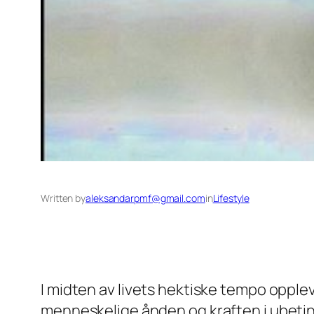
Written by
aleksandarpmf@gmail.com
in
Lifestyle
I midten av livets hektiske tempo opple
menneskelige ånden og kraften i ubeti