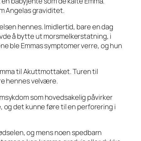
et en babyjente som de kalte Emma.
m Angelas graviditet.
elsen hennes. Imidlertid, bare en dag
vde å bytte ut morsmelkerstatning, i
gene ble Emmas symptomer verre, og hun
Emma til Akuttmottaket. Turen til
kre hennes velvære.
armsykdom som hovedsakelig påvirker
og det kunne føre til en perforering i
r fødselen, og mens noen spedbarn