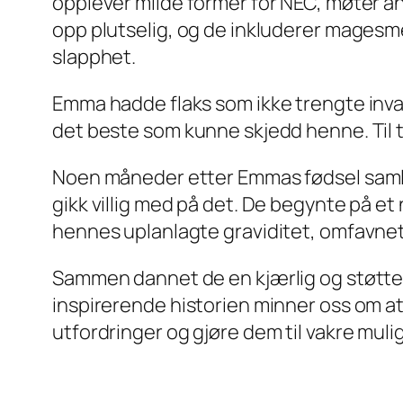
opplever milde former for NEC, møter 
opp plutselig, og de inkluderer magesme
slapphet.
Emma hadde flaks som ikke trengte invas
det beste som kunne skjedd henne. Til t
Noen måneder etter Emmas fødsel samlet
gikk villig med på det. De begynte på et
hennes uplanlagte graviditet, omfavnet de
Sammen dannet de en kjærlig og støttend
inspirerende historien minner oss om a
utfordringer og gjøre dem til vakre muli