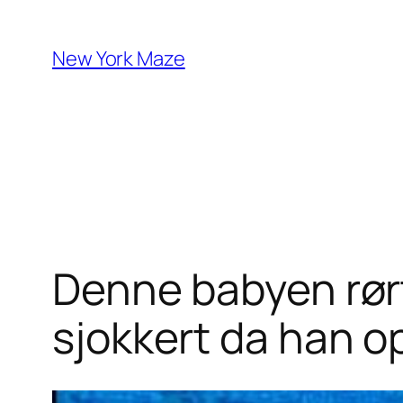
Skip
to
New York Maze
content
Denne babyen rørt
sjokkert da han 