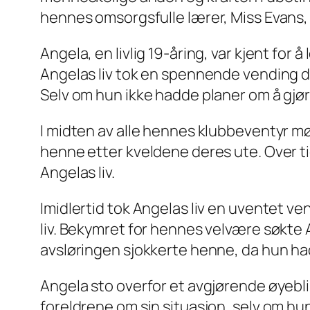
hennes omsorgsfulle lærer, Miss Evans, e
Angela, en livlig 19-åring, var kjent for 
Angelas liv tok en spennende vending da 
Selv om hun ikke hadde planer om å gjø
I midten av alle hennes klubbeventyr m
henne etter kveldene deres ute. Over ti
Angelas liv.
Imidlertid tok Angelas liv en uventet 
liv. Bekymret for hennes velvære søkte 
avsløringen sjokkerte henne, da hun hadd
Angela sto overfor et avgjørende øyeblik
foreldrene om sin situasjon, selv om hun