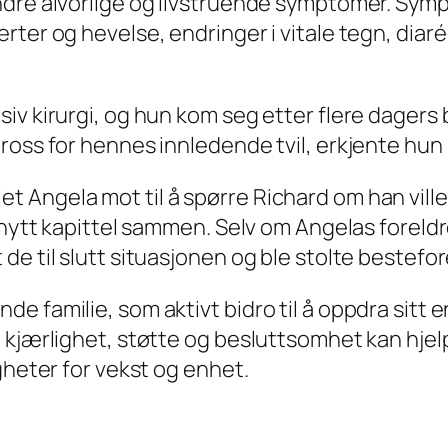
andre alvorlige og livstruende symptomer. Sy
rter og hevelse, endringer i vitale tegn, diar
iv kirurgi, og hun kom seg etter flere dagers 
ross for hennes innledende tvil, erkjente hun
 Angela mot til å spørre Richard om han ville
 nytt kapittel sammen. Selv om Angelas foreldre
 til slutt situasjonen og ble stolte besteforel
e familie, som aktivt bidro til å oppdra sit
t kjærlighet, støtte og besluttsomhet kan hje
gheter for vekst og enhet.