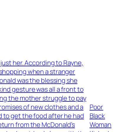
 just her. According to Rayne,
e shopping when a stranger
Donald was the blessing she
ind gesture was all a front to
ing the mother struggle to pay
 promises of new clothes and a
Poor
 to get the food after he had
Black
return from the McDonald’s
Woman