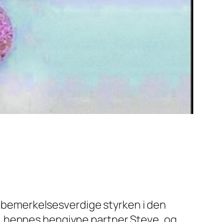
en bemerkelsesverdige styrken i den
, hennes hengivne partner Steve, og