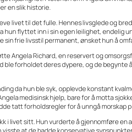
r en slik historie.
å leve livet til det fulle. Hennes livsglede og 
hun flyttet inn i sin egen leilighet, endelig u
re sin frie livsstil permanent, ønsket hun å
øtte Angela Richard, en reservert og omsorgs
d ble forholdet deres dypere, og de begynte å 
vending da hun ble syk, opplevde konstant kva
Angela medisinsk hjelp, bare for å motta sjok
e tatt forholdsregler for å unngå morskap på e
k i livet sitt. Hun vurderte å gjennomføre en 
 visste at de hadde konservative synspunkter n