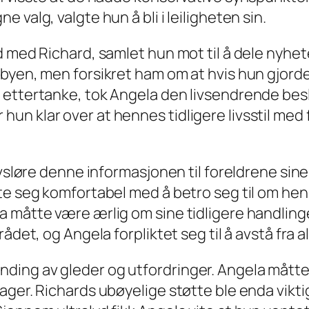
valg, valgte hun å bli i leiligheten sin.
id med Richard, samlet hun mot til å dele nyh
byen, men forsikret ham om at hvis hun gjorde 
 ettertanke, tok Angela den livsendrende be
 var hun klar over at hennes tidligere livsstil 
avsløre denne informasjonen til foreldrene sin
lte seg komfortabel med å betro seg til om he
 måtte være ærlig om sine tidligere handlinge
rådet, og Angela forpliktet seg til å avstå fra
ng av gleder og utfordringer. Angela måtte t
ger. Richards ubøyelige støtte ble enda viktig