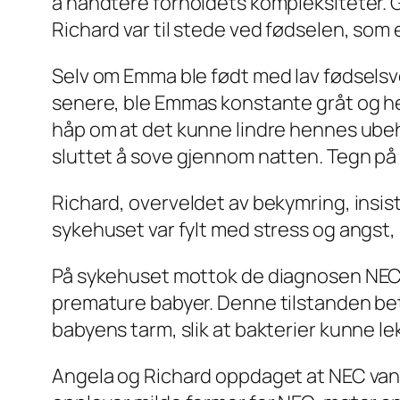
å håndtere forholdets kompleksiteter. 
Richard var til stede ved fødselen, som
Selv om Emma ble født med lav fødselsve
senere, ble Emmas konstante gråt og he
håp om at det kunne lindre hennes ube
sluttet å sove gjennom natten. Tegn på
Richard, overveldet av bekymring, insist
sykehuset var fylt med stress og angst
På sykehuset mottok de diagnosen NEC 
premature babyer. Denne tilstanden bete
babyens tarm, slik at bakterier kunne le
Angela og Richard oppdaget at NEC vanli