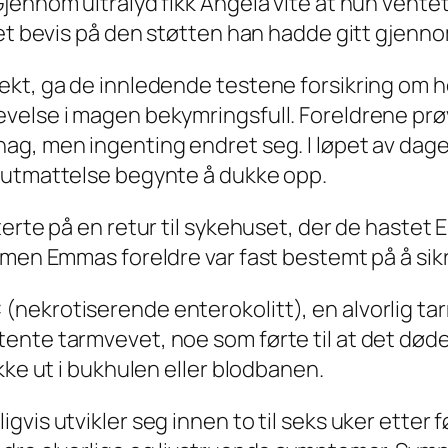
Gjennom ultralyd fikk Angela vite at hun vent
 et bevis på den støtten han hadde gitt gjenno
kt, ga de innledende testene forsikring om h
velse i magen bekymringsfull. Foreldrene prø
hag, men ingenting endret seg. I løpet av da
 utmattelse begynte å dukke opp.
erte på en retur til sykehuset, der de hastet 
, men Emmas foreldre var fast bestemt på å si
(nekrotiserende enterokolitt), en alvorlig t
nte tarmvevet, noe som førte til at det døde, 
kke ut i bukhulen eller blodbanen.
gvis utvikler seg innen to til seks uker ette