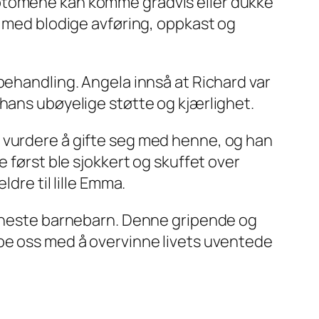
mptomene kan komme gradvis eller dukke
é med blodige avføring, oppkast og
behandling. Angela innså at Richard var
 hans ubøyelige støtte og kjærlighet.
 vurdere å gifte seg med henne, og han
 først ble sjokkert og skuffet over
dre til lille Emma.
t eneste barnebarn. Denne gripende og
lpe oss med å overvinne livets uventede